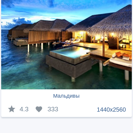
Мальдивы
4.3
333
1440x2560