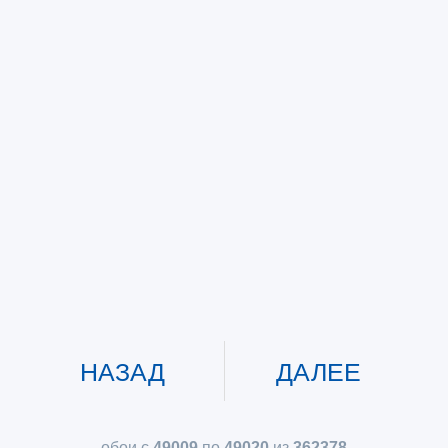
НАЗАД
ДАЛЕЕ
обои с
49009
по
49020
из
362378