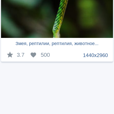
Змея, рептилии, рептилия, животное...
3.7
500
1440x2960