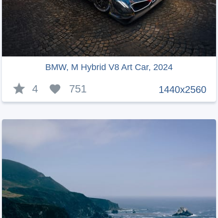
BMW, M Hybrid V8 Art Car, 2024
4
751
1440x2560