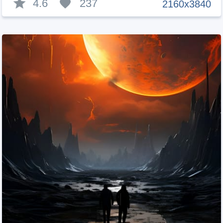
4.6
237
2160x3840