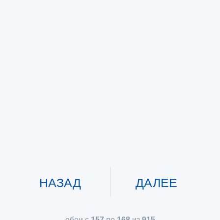
НАЗАД
ДАЛЕЕ
обои с
157
по
168
из
915