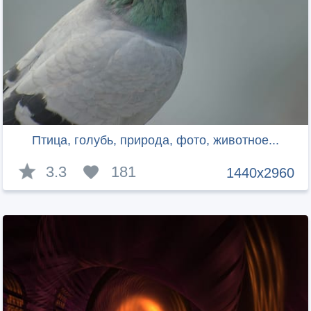
Птица, голубь, природа, фото, животное...
3.3
181
1440x2960