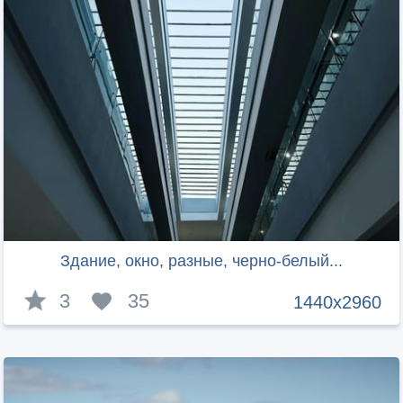
Здание, окно, разные, черно-белый...
3
35
1440x2960