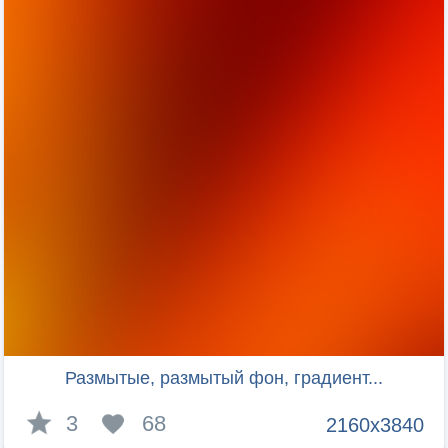
Размытые, размытый фон, градиент...
3
68
2160x3840