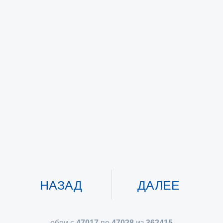
НАЗАД
ДАЛЕЕ
обои с
47017
по
47028
из
362415