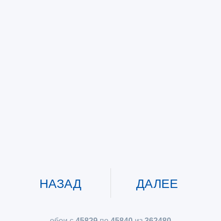
НАЗАД
ДАЛЕЕ
обои с
45829
по
45840
из
362480