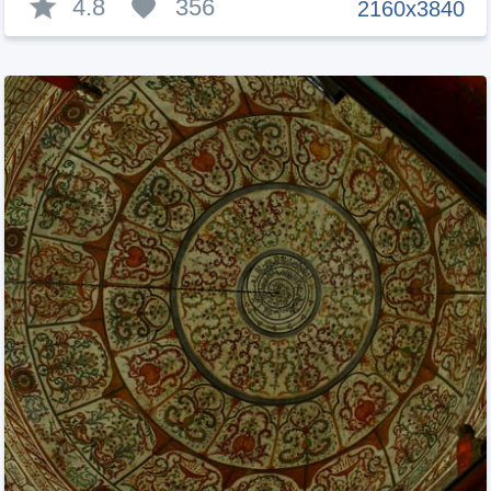
4.8
356
2160x3840