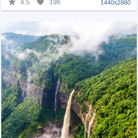
4.5
196
1440x2880