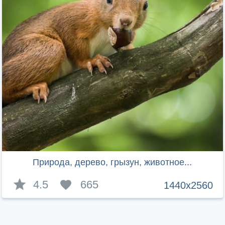
Природа, дерево, грызун, животное...
4.5
665
1440x2560