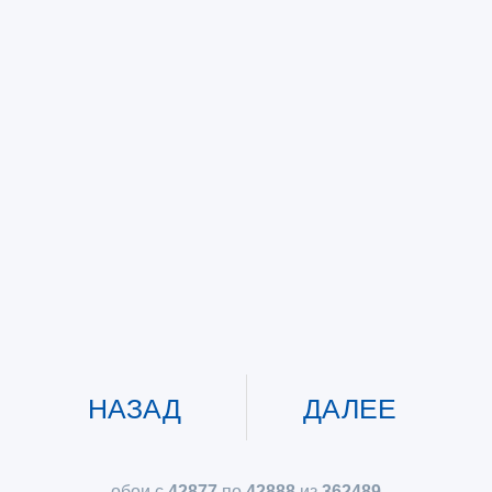
НАЗАД
ДАЛЕЕ
обои с
42877
по
42888
из
362489