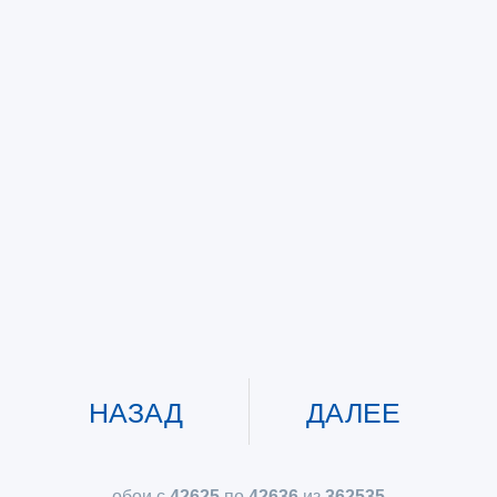
НАЗАД
ДАЛЕЕ
обои с
42625
по
42636
из
362535