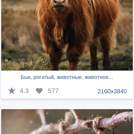
Бык, рогатый, животные, животное...
4.3
577
2160x3840