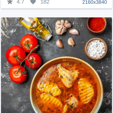
4.7
182
2160x3840