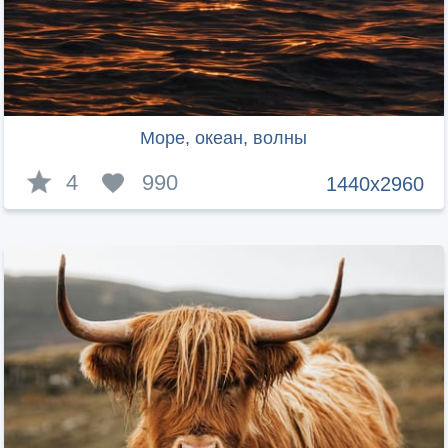
Море, океан, волны
4
990
1440x2960