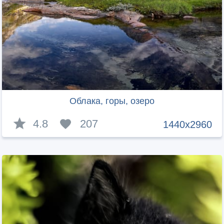
Облака, горы, озеро
4.8
207
1440x2960