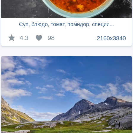
Суп, блюдо, томат, помидор, специи...
4.3
98
2160x3840