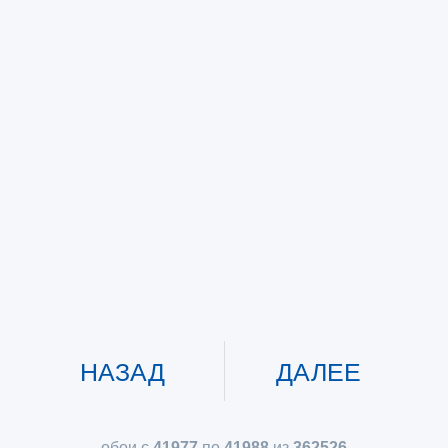
НАЗАД
ДАЛЕЕ
обои с
41977
по
41988
из
362526