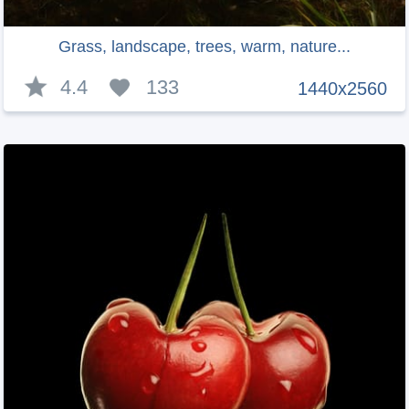
Grass, landscape, trees, warm, nature...
4.4
133
1440x2560