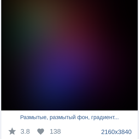
Размытые, размытый фон, градиент...
3.8
138
2160x3840