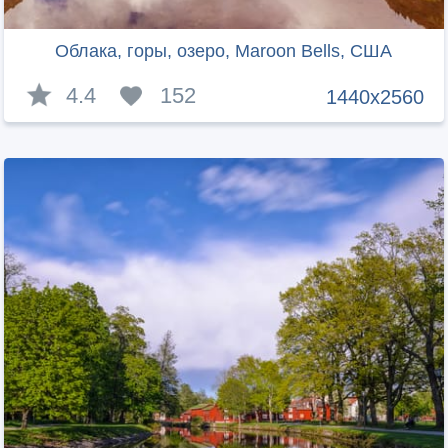
Облака, горы, озеро, Maroon Bells, США
4.4
152
1440x2560