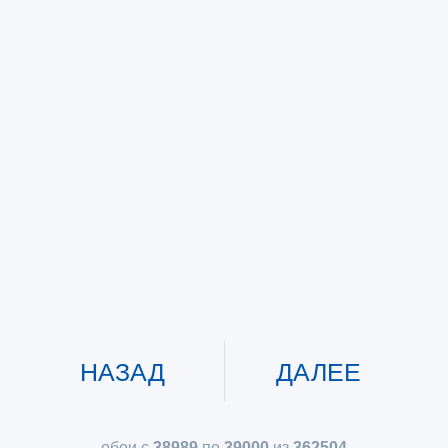
НАЗАД
ДАЛЕЕ
обои с
38989
по
39000
из
362504