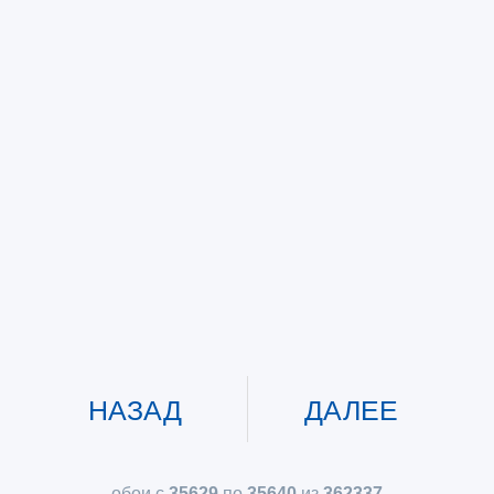
НАЗАД
ДАЛЕЕ
обои с
35629
по
35640
из
362337