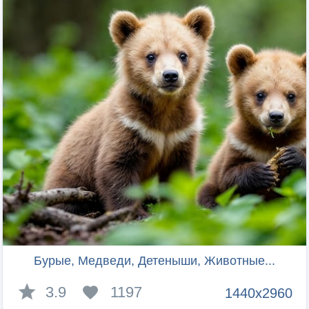
Бурые, Медведи, Детеныши, Животные...
3.9
1197
1440x2960