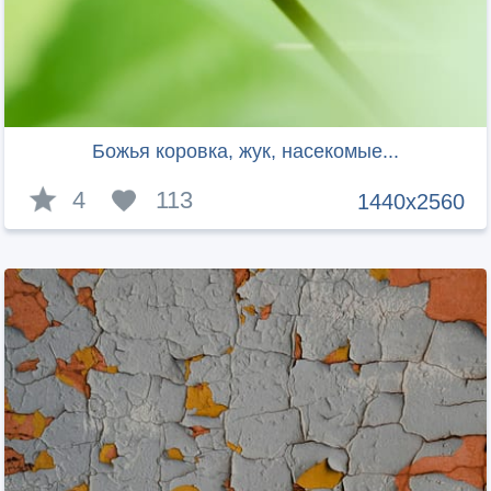
Божья коровка, жук, насекомые...
4
113
1440x2560