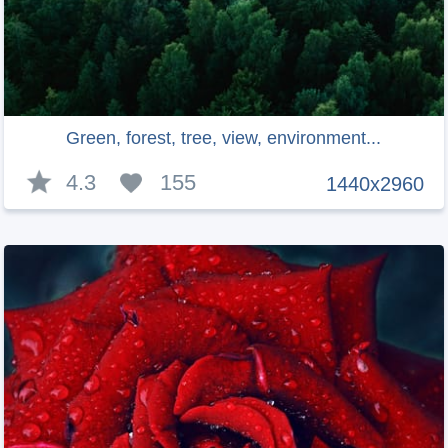
Green, forest, tree, view, environment...
4.3
155
1440x2960