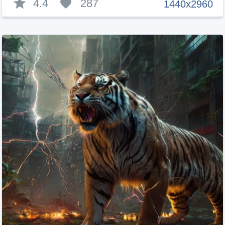
4.4
287
1440x2960