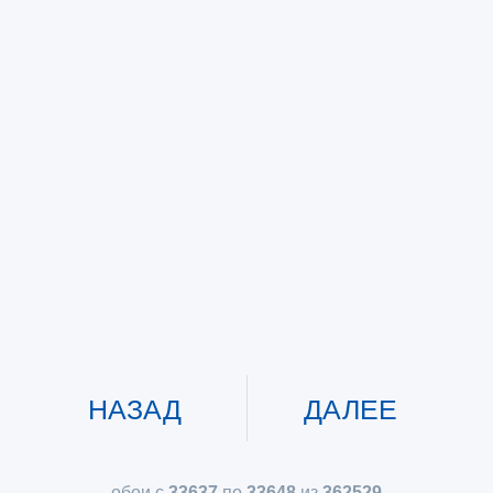
НАЗАД
ДАЛЕЕ
обои с
33637
по
33648
из
362529