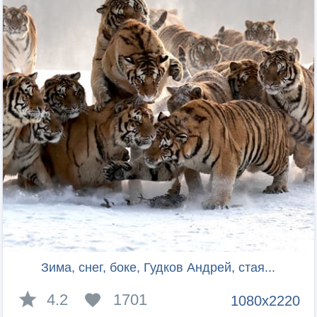
Зима, снег, боке, Гудков Андрей, стая...
4.2
1701
1080x2220