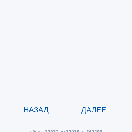
НАЗАД
ДАЛЕЕ
обои с
32977
по
32988
из
362493