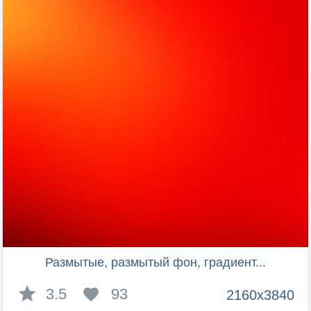
Размытые, размытый фон, градиент...
3.5
93
2160x3840