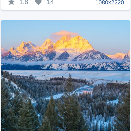
1.8
14
1080x2220