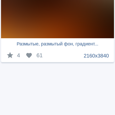
Размытые, размытый фон, градиент...
4
61
2160x3840