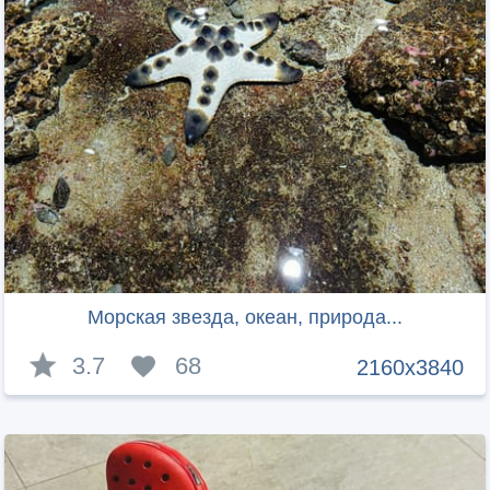
Морская звезда, океан, природа...
3.7
68
2160x3840