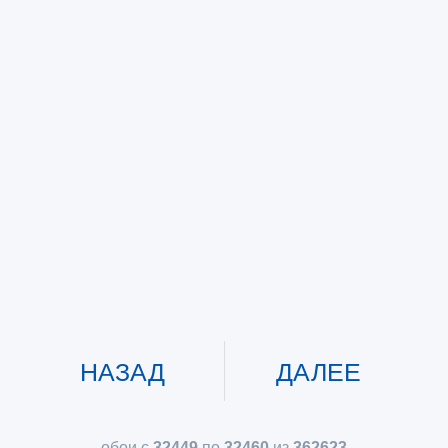
НАЗАД
ДАЛЕЕ
обои с
32449
по
32460
из
362623