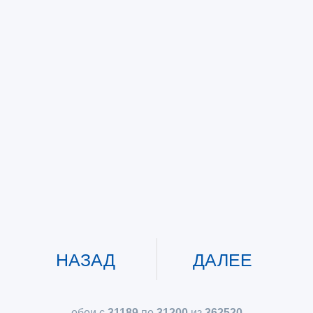
НАЗАД
ДАЛЕЕ
обои с
31189
по
31200
из
362520