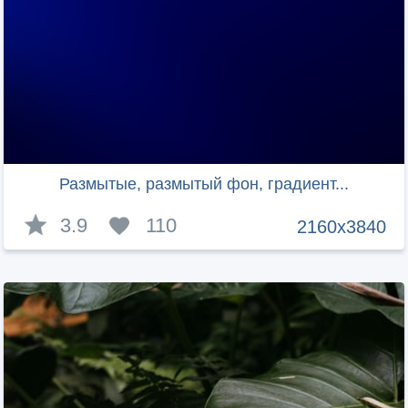
Размытые, размытый фон, градиент...
3.9
110
2160x3840