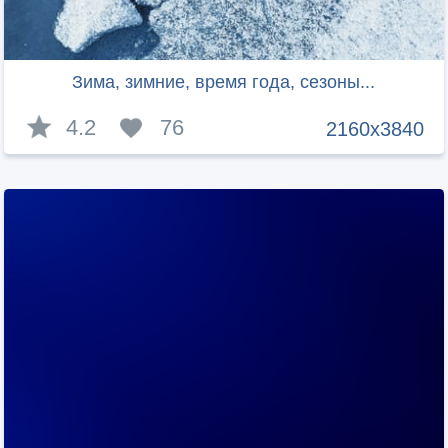
Зима, зимние, время года, сезоны...
4.2
76
2160x3840