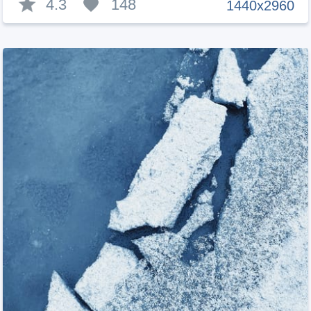
4.3
148
1440x2960