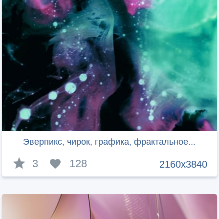
Эверпикс, чирок, графика, фрактальное...
3
128
2160x3840