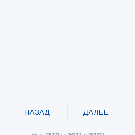
НАЗАД
ДАЛЕЕ
обои с
26221
по
26232
из
362337