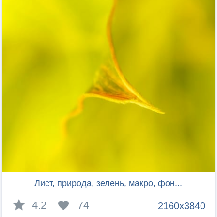
Лист, природа, зелень, макро, фон...
4.2
74
2160x3840