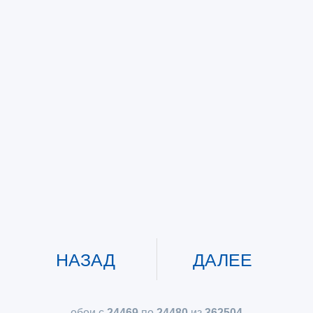
НАЗАД
ДАЛЕЕ
обои с
24469
по
24480
из
362504