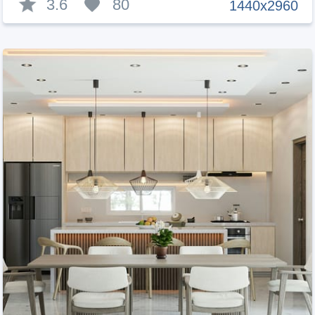
3.6
80
1440x2960