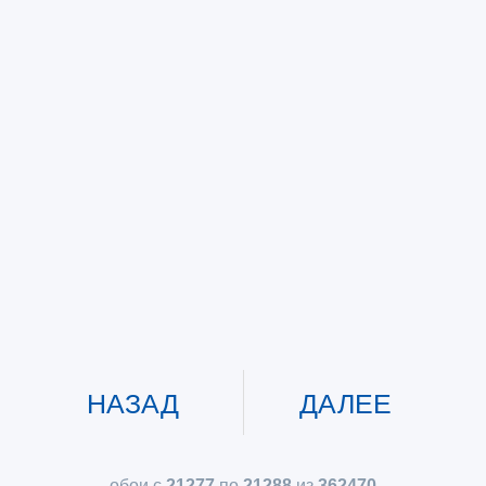
НАЗАД
ДАЛЕЕ
обои с
21277
по
21288
из
362470