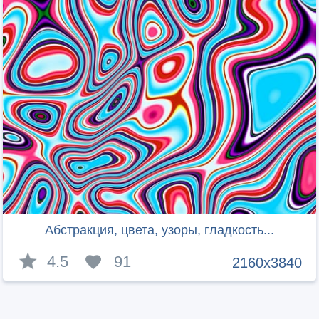
Абстракция, цвета, узоры, гладкость...
4.5
91
2160x3840