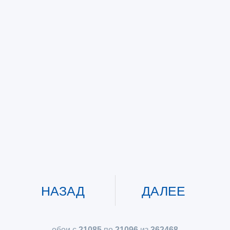
НАЗАД
ДАЛЕЕ
обои с
21085
по
21096
из
362468