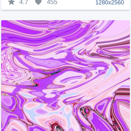
4.7
455
1280x2560