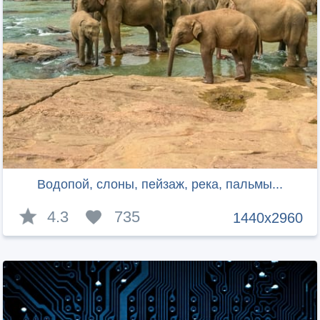
Водопой, слоны, пейзаж, река, пальмы...
4.3
735
1440x2960