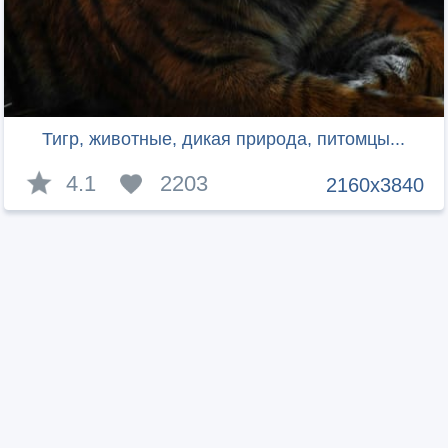
Тигр, животные, дикая природа, питомцы...
4.1
2203
2160x3840