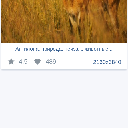
Антилопа, природа, пейзаж, животные...
4.5
489
2160x3840