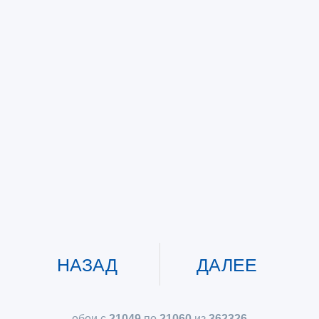
НАЗАД
ДАЛЕЕ
обои с
21049
по
21060
из
362326