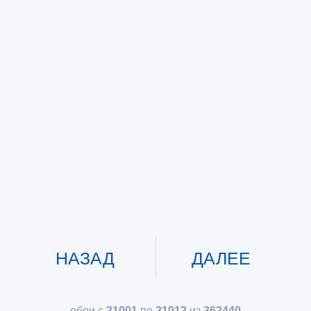
НАЗАД
ДАЛЕЕ
обои с
21001
по
21012
из
362440