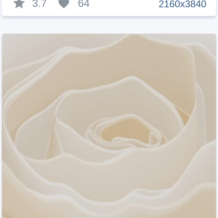
3.7
64
2160x3840