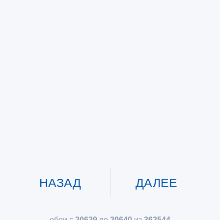
НАЗАД
ДАЛЕЕ
обои с
20629
по
20640
из
362544