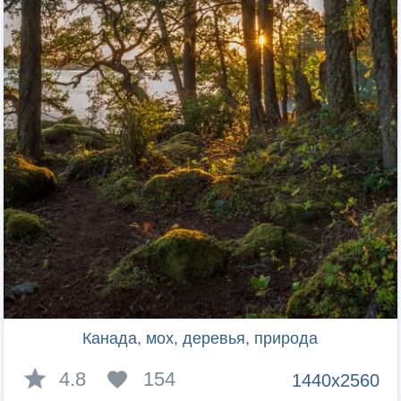
Канада, мох, деревья, природа
4.8
154
1440x2560