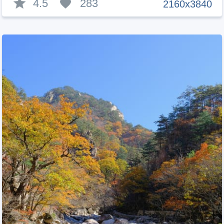
4.5
283
2160x3840