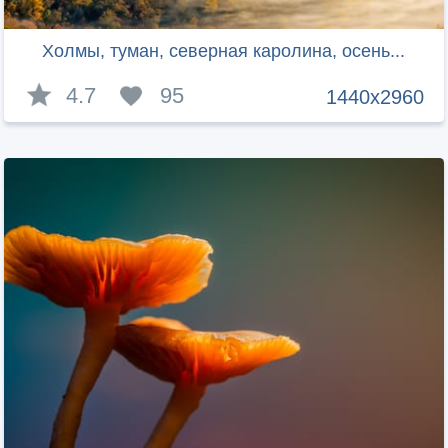
Холмы, туман, северная каролина, осень...
4.7
95
1440x2960