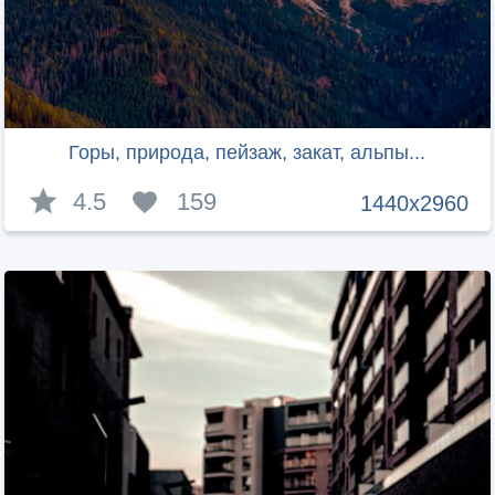
Горы, природа, пейзаж, закат, альпы...
4.5
159
1440x2960