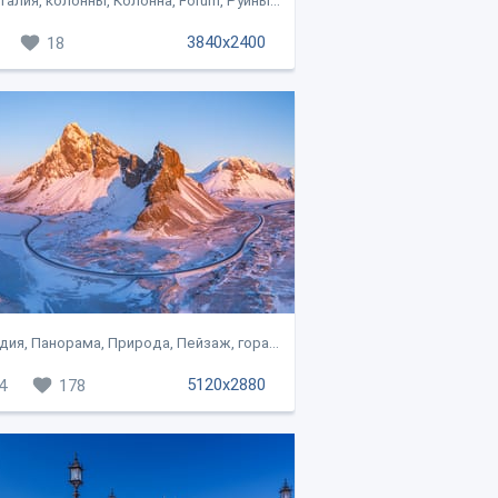
талия, колонны, Колонна, Forum, Руины...
3840x2400
18
ия, Панорама, Природа, Пейзаж, гора...
5120x2880
4
178