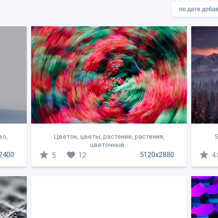
во,
Цветок, цветы, растение, растения,
S
цветочный...
2400
5120x2880
5
12
4.