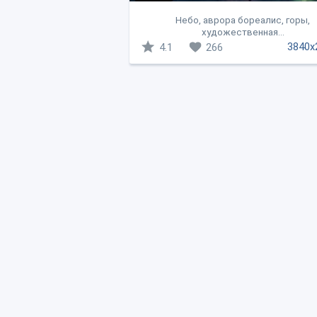
Небо, аврора бореалис, горы,
художественная...
3840x
4.1
266