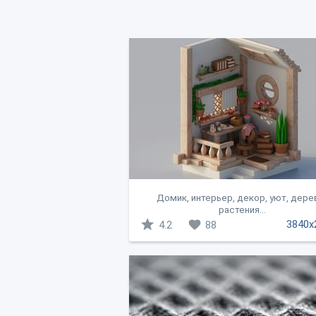
Домик, интерьер, декор, уют, дере
растения...
3840x
4.2
88