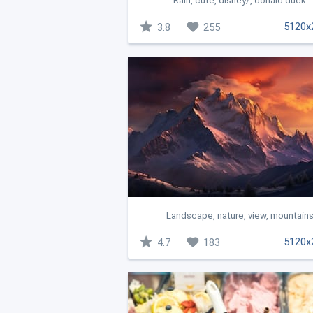
Rain, cute, disney/, donald duck
5120x
3.8
255
Landscape, nature, view, mountain
5120x
4.7
183