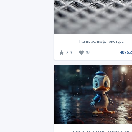
Ткань, рельеф, текстура
4096x
3.9
35