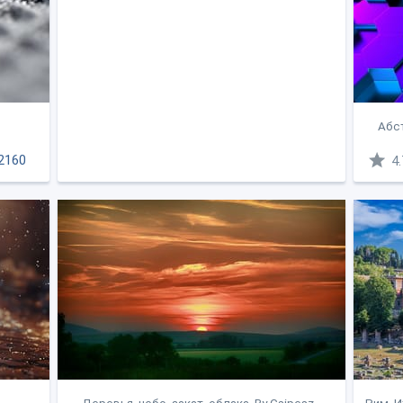
Абст
2160
4.