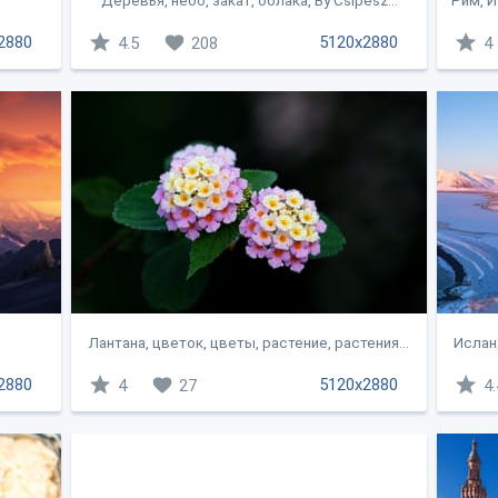
Деревья, небо, закат, облака, By Csipesz...
Рим, И
2880
5120x2880
4.5
208
4
s
Лантана, цветок, цветы, растение, растения...
Исланд
2880
5120x2880
4
27
4.