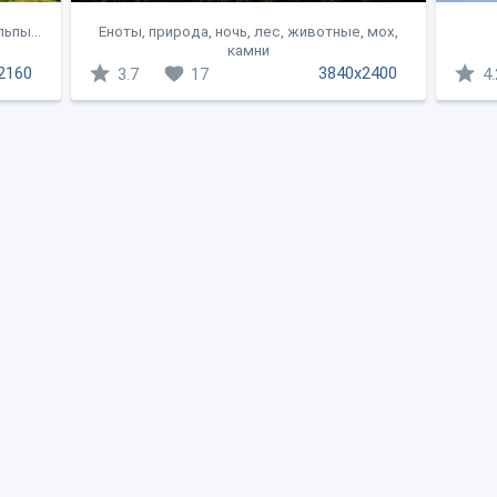
ьпы...
Еноты, природа, ночь, лес, животные, мох,
камни
2160
3840x2400
3.7
17
4.