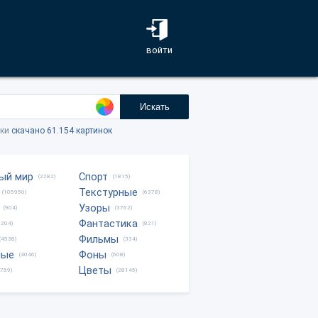
войти
Искать
тки
скачано 61.154 картинок
ый мир
Спорт
(2282)
(1815)
Текстурные
(105950)
(6378)
Узоры
(904)
(3762)
Фантастика
0204)
(821)
Фильмы
(4538)
(334)
ные
Фоны
(4046)
(608)
Цветы
8759)
(28145)