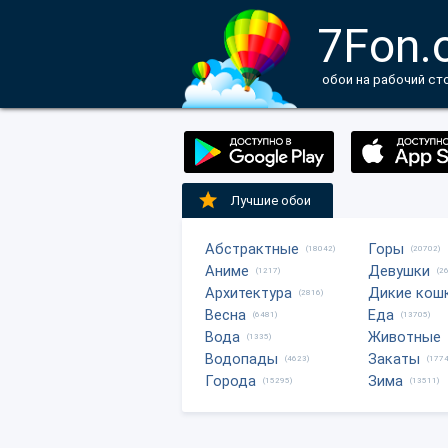
7Fon.
обои на рабочий ст
Лучшие обои
Абстрактные
Горы
(18042)
(20702)
Аниме
Девушки
(1217)
(2
Архитектура
Дикие кош
(2816)
Весна
Еда
(6481)
(13705)
Вода
Животные
(1335)
Водопады
Закаты
(4623)
(1774
Города
Зима
(15295)
(13511)