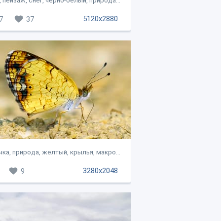
 пейзаж, снег, черно-белый, природа...
5120x2880
7
37
ка, природа, желтый, крылья, макро...
3280x2048
9