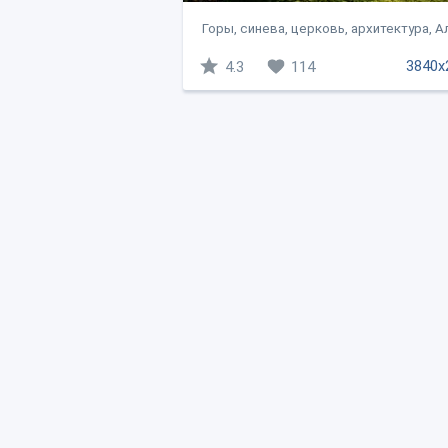
Горы, синева, церковь, архитектура, Ал
3840x
4.3
114