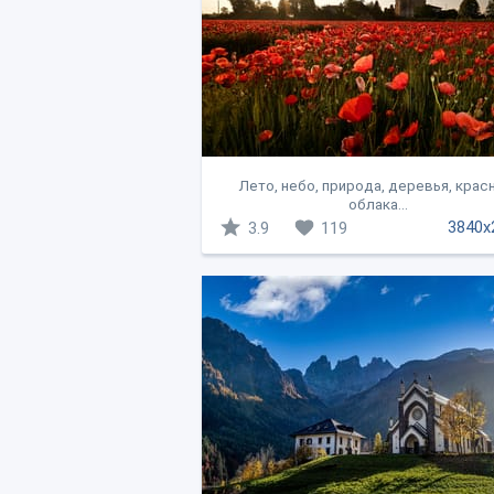
Лето, небо, природа, деревья, крас
облака...
3840x
3.9
119