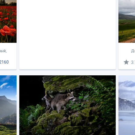
ный,
До
2160
3.