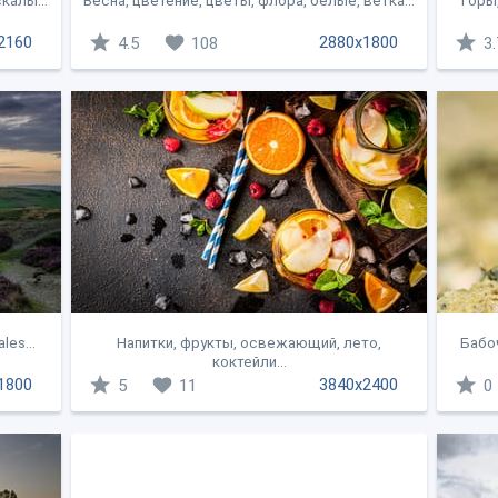
калы...
Весна, цветение, цветы, флора, белые, ветка...
Горы,
2160
2880x1800
4.5
108
3.
les...
Напитки, фрукты, освежающий, лето,
Бабоч
коктейли...
1800
3840x2400
5
11
0