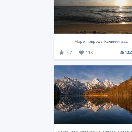
Море, природа, Калининград
3840x
4.2
118