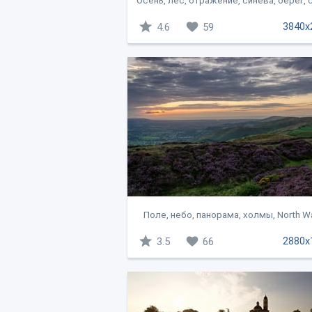
Осень, лес, отражение, синева, берег, с
3840x
4.6
59
Поле, небо, панорама, холмы, North Wa
2880x
3.5
66