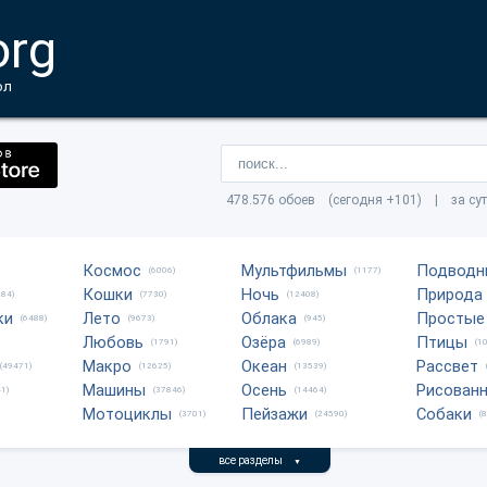
org
ол
478.576 обоев (сегодня +101) | за су
Космос
Мультфильмы
Подводн
(6006)
(1177)
Кошки
Ночь
Природа
684)
(7730)
(12408)
ки
Лето
Облака
Простые
(6488)
(9673)
(945)
Любовь
Озёра
Птицы
(1791)
(6989)
(1
Макро
Океан
Рассвет
(49471)
(12625)
(13539)
Машины
Осень
Рисован
1)
(37846)
(14464)
Мотоциклы
Пейзажи
Собаки
(3701)
(24590)
(
все разделы
▼