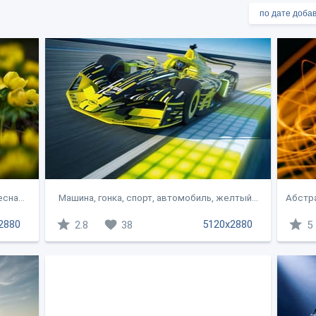
сна...
Машина, гонка, спорт, автомобиль, желтый...
Абстра
2880
5120x2880
2.8
38
5