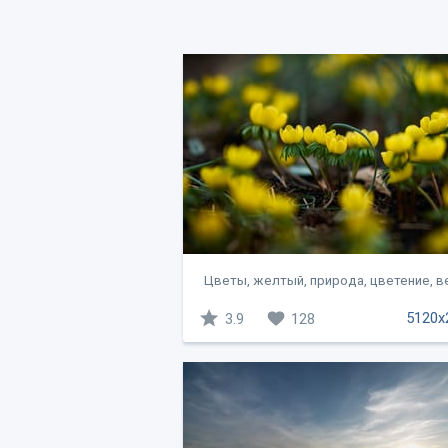
Цветы, желтый, природа, цветение, ве
5120x
3.9
128