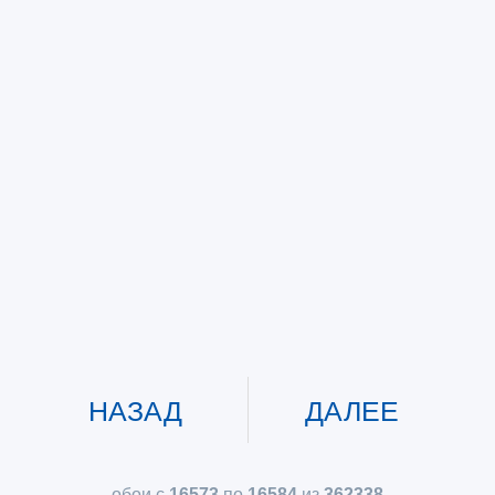
НАЗАД
ДАЛЕЕ
обои с
16573
по
16584
из
362338