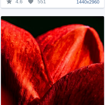
4.6
551
1440x2960