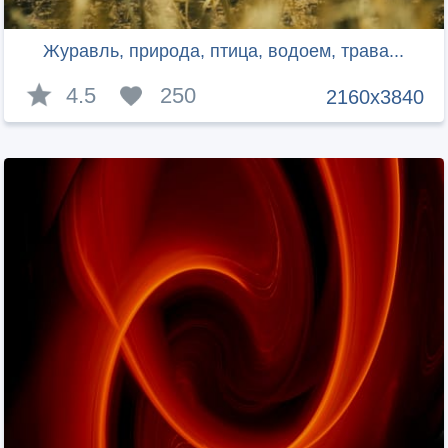
Журавль, природа, птица, водоем, трава...
4.5
250
2160x3840