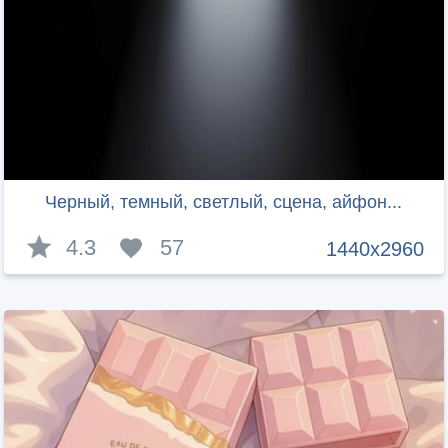
Черный, темный, светлый, сцена, айфон...
4.3
57
1440x2960