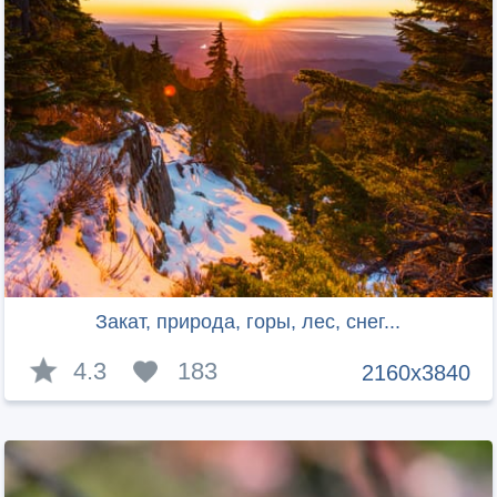
Закат, природа, горы, лес, снег...
4.3
183
2160x3840