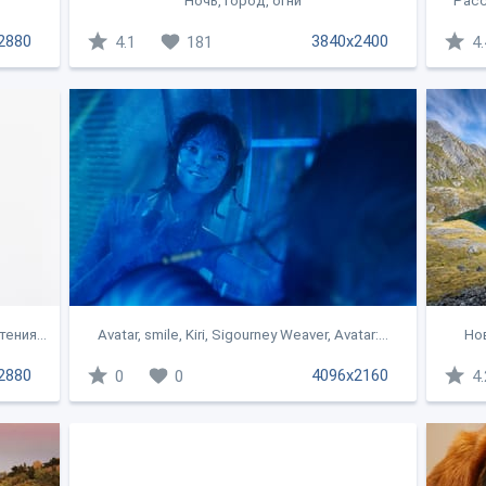
.
Ночь, город, огни
Расс
2880
3840x2400
4.1
181
4.
ения...
Avatar, smile, Kiri, Sigourney Weaver, Avatar:...
Нов
2880
4096x2160
0
0
4.