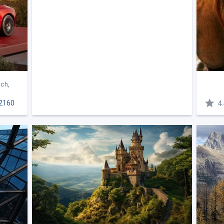
ch,
2160
4.