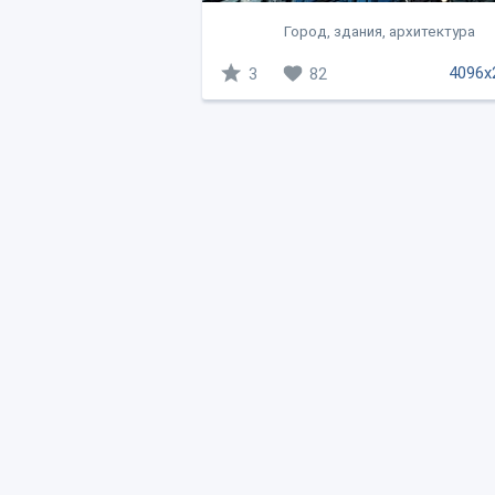
Город, здания, архитектура
4096x
3
82