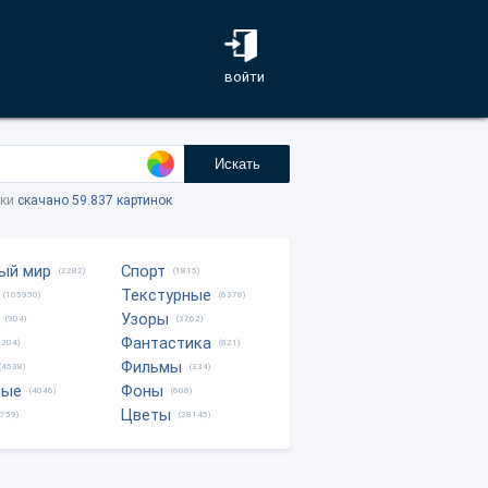
войти
Искать
тки
скачано 59.837 картинок
ый мир
Спорт
(2282)
(1815)
Текстурные
(105950)
(6378)
Узоры
(904)
(3762)
Фантастика
0204)
(821)
Фильмы
(4538)
(334)
ные
Фоны
(4046)
(608)
Цветы
8759)
(28145)