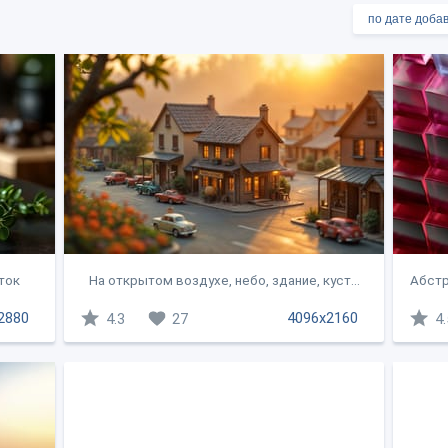
иток
На открытом воздухе, небо, здание, куст...
Абстр
2880
4096x2160
4.3
27
4.