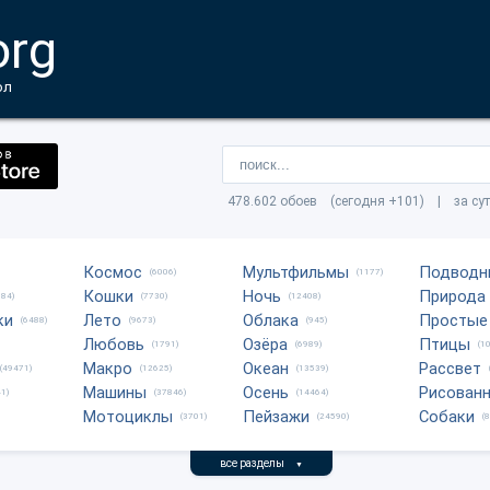
org
ол
478.602 обоев (сегодня +101) | за су
Космос
Мультфильмы
Подводн
(6006)
(1177)
Кошки
Ночь
Природа
684)
(7730)
(12408)
ки
Лето
Облака
Простые
(6488)
(9673)
(945)
Любовь
Озёра
Птицы
(1791)
(6989)
(1
Макро
Океан
Рассвет
(49471)
(12625)
(13539)
Машины
Осень
Рисован
1)
(37846)
(14464)
Мотоциклы
Пейзажи
Собаки
(3701)
(24590)
(
все разделы
▼