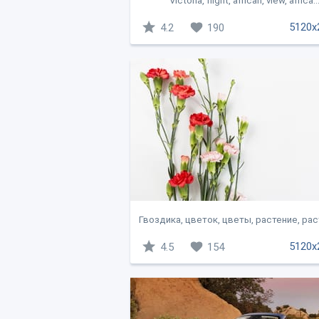
Victoria, flight, african, view, africa..
5120x
4.2
190
Гвоздика, цветок, цветы, растение, раст
5120x
4.5
154