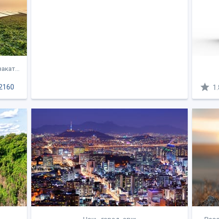
акат...
2160
1.