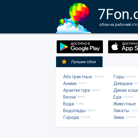
7Fon.
обои на рабочий ст
Лучшие обои
Абстрактные
Горы
(18042)
(20702)
Аниме
Девушки
(1217)
(2
Архитектура
Дикие кош
(2816)
Весна
Еда
(6481)
(13705)
Вода
Животные
(1335)
Водопады
Закаты
(4623)
(1774
Города
Зима
(15295)
(13511)