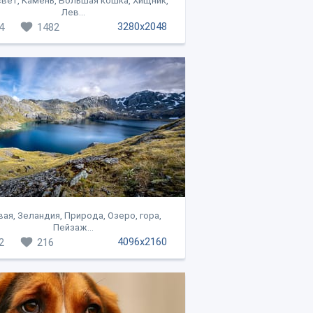
вет, Камень, Большая кошка, Хищник,
Лев...
3280x2048
4
1482
ая, Зеландия, Природа, Озеро, гора,
Пейзаж...
4096x2160
2
216