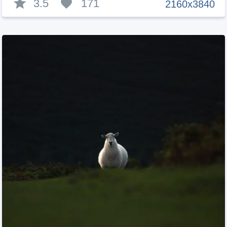
3.5
171
2160x3840