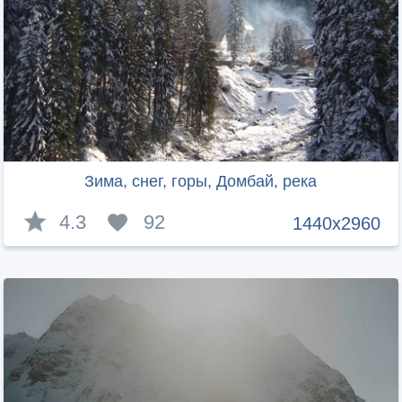
Зима, снег, горы, Домбай, река
4.3
92
1440x2960