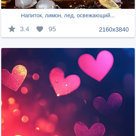
Напиток, лимон, лед, освежающий...
3.4
95
2160x3840