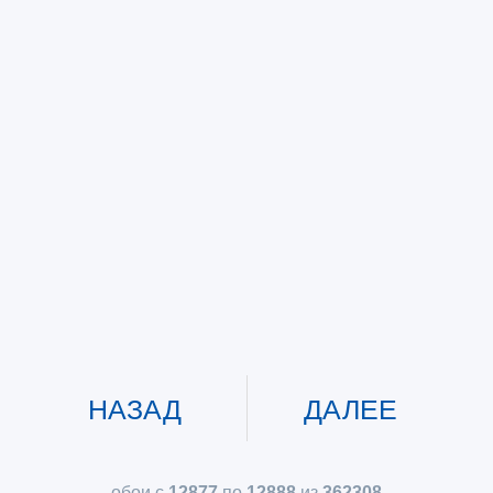
НАЗАД
ДАЛЕЕ
обои с
12877
по
12888
из
362308