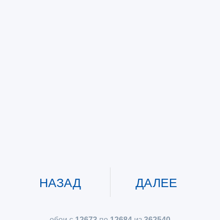
НАЗАД
ДАЛЕЕ
обои с
12673
по
12684
из
362540