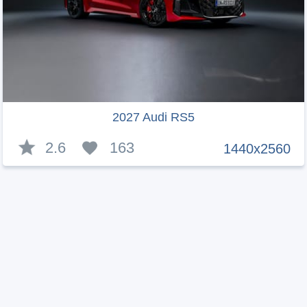
2027 Audi RS5
2.6
163
1440x2560