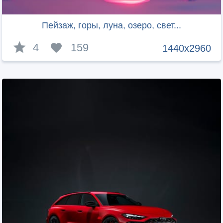
Пейзаж, горы, луна, озеро, свет...
4
159
1440x2960