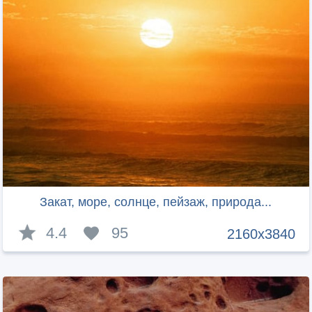
Закат, море, солнце, пейзаж, природа...
4.4
95
2160x3840