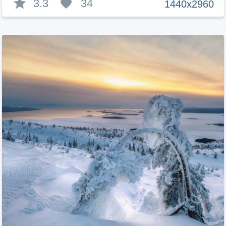
3.3
34
1440x2960