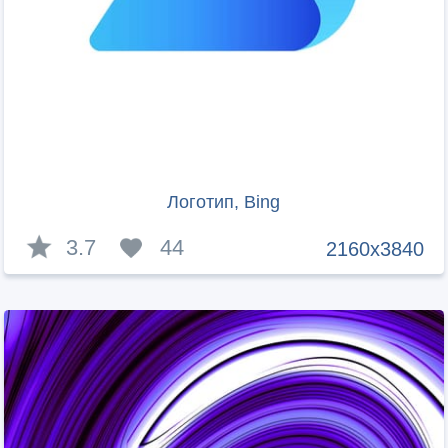
Логотип, Bing
3.7
44
2160x3840