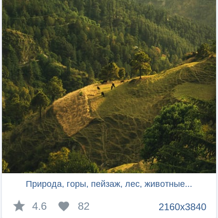
Природа, горы, пейзаж, лес, животные...
4.6
82
2160x3840