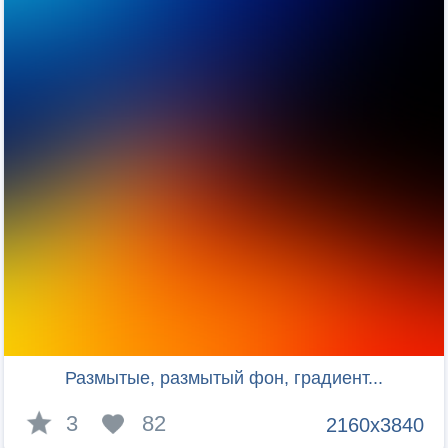
Размытые, размытый фон, градиент...
3
82
2160x3840