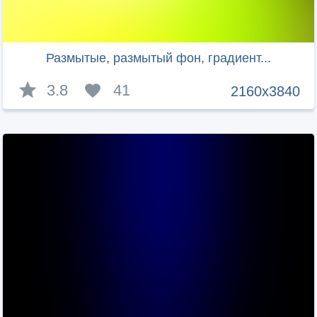
Размытые, размытый фон, градиент...
3.8
41
2160x3840