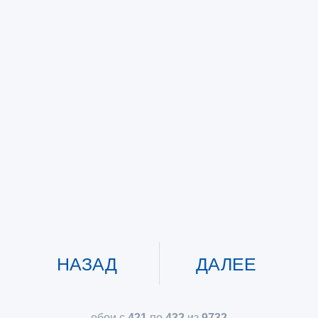
НАЗАД
ДАЛЕЕ
обои с
421
по
432
из
9732