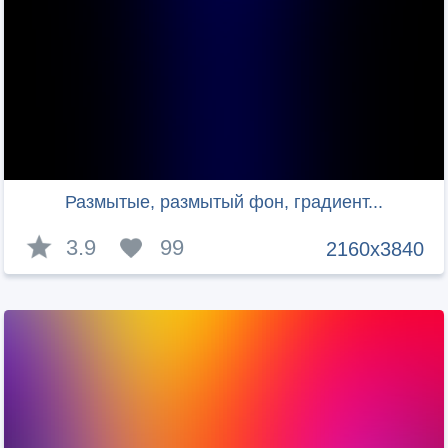
Размытые, размытый фон, градиент...
3.9
99
2160x3840