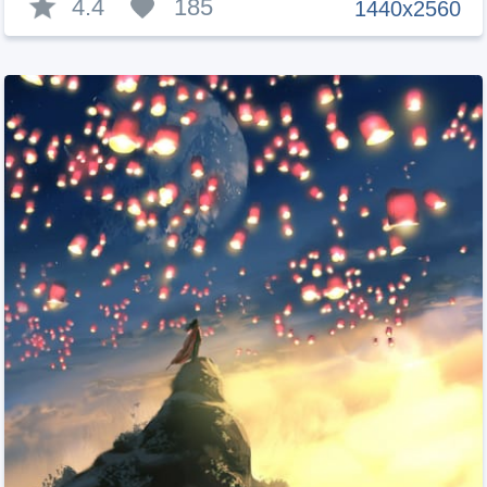
4.4
185
1440x2560