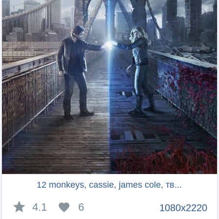
12 monkeys, cassie, james cole, тв...
4.1
6
1080x2220