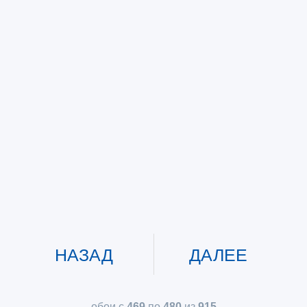
НАЗАД
ДАЛЕЕ
обои с
469
по
480
из
915