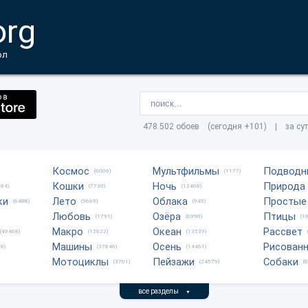
org
ол
478.502 обоев (сегодня +101) | за су
Космос
Мультфильмы
Подводн
(6006)
(1177)
Кошки
Ночь
Природа
684)
(7730)
(12408)
ки
Лето
Облака
Простые
(6488)
(9669)
(945)
Любовь
Озёра
Птицы
(1791)
(6990)
(1
Макро
Океан
Рассвет
(49468)
(12622)
(13539)
Машины
Осень
Рисован
8)
(37846)
(14461)
Мотоциклы
Пейзажи
Собаки
(3701)
(24579)
(
все разделы
▼