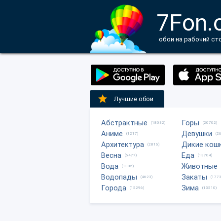
7Fon.
обои на рабочий ст
Лучшие обои
Абстрактные
Горы
(18032)
(20702)
Аниме
Девушки
(1217)
(2
Архитектура
Дикие кош
(2816)
Весна
Еда
(6477)
(13704)
Вода
Животные
(1335)
Водопады
Закаты
(4623)
(1773
Города
Зима
(15296)
(13510)