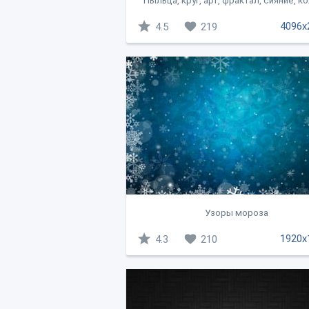
Пыльца, круг, арт, фрактал, сияние, к
4096x
4.5
219
Узоры мороза
1920x
4.3
210