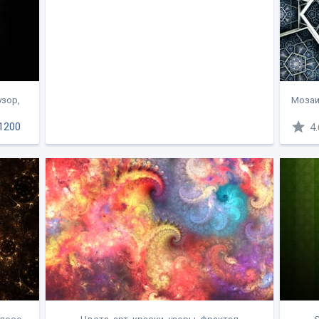
узор,
Мозаи
1200
4.