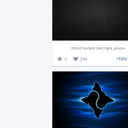
Wood texture текстура, узоры
1920x
5
244