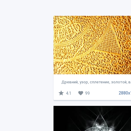
Древний, узор, сплетение, золотой, вя
2880x
4.1
99