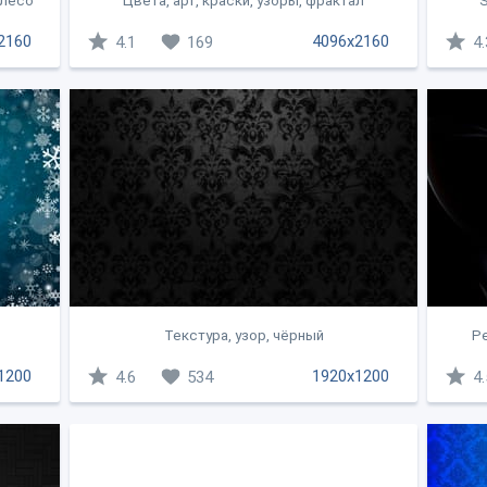
олесо
Цвета, арт, краски, узоры, фрактал
S
2160
4096x2160
4.1
169
4.
Текстура, узор, чёрный
Ре
1200
1920x1200
4.6
534
4.