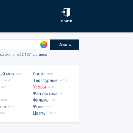
войти
Искать
тки
скачано 62.157 картинок
ый мир
Спорт
(2281)
(1815)
Текстурные
(105933)
(6376)
Узоры
(904)
(3762)
Фантастика
0202)
(821)
Фильмы
(4535)
(334)
ные
Фоны
(4042)
(606)
Цветы
8759)
(28141)