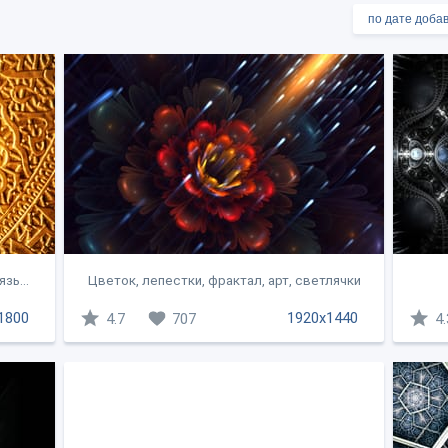
зь...
Цветок, лепестки, фрактал, арт, светлячки
1800
1920x1440
4.7
707
4.