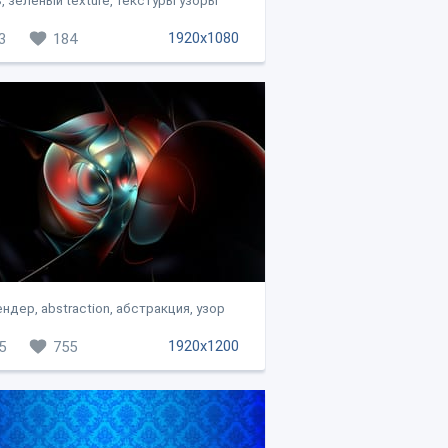
, зелёный texture, текстуры узоры
1920x1080
3
184
ндер, abstraction, абстракция, узор
1920x1200
5
755