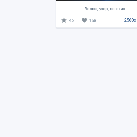
Волны, узор, логотип
2560x
4.3
158