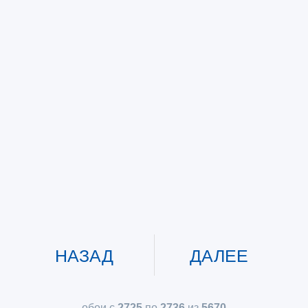
НАЗАД
ДАЛЕЕ
обои с
2725
по
2736
из
5670