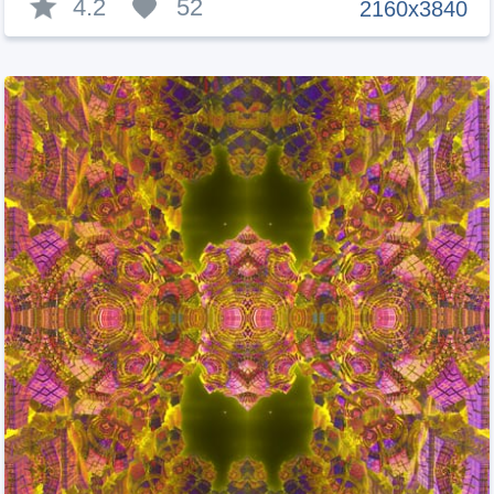
4.2
52
2160x3840