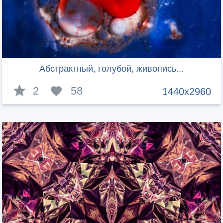
Абстрактный, голубой, живопись...
2
58
1440x2960