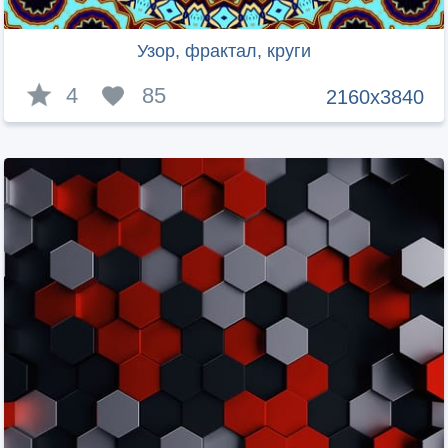
Узор, фрактал, круги
4
85
2160x3840