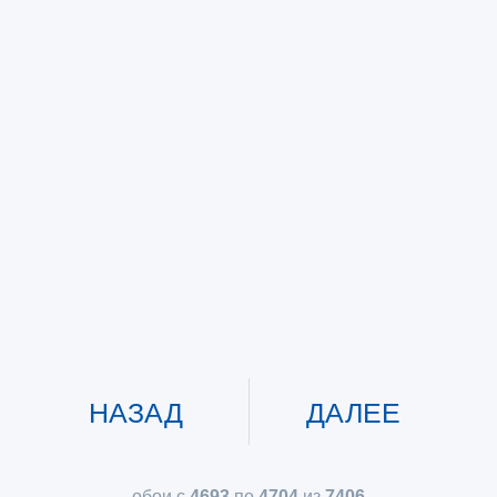
НАЗАД
ДАЛЕЕ
обои с
4693
по
4704
из
7406