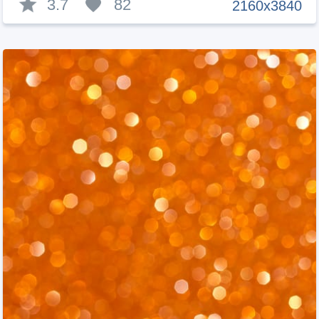
3.7
82
2160x3840