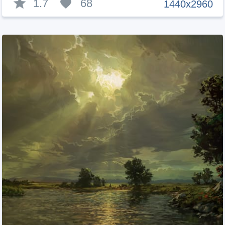
1.7
68
1440x2960