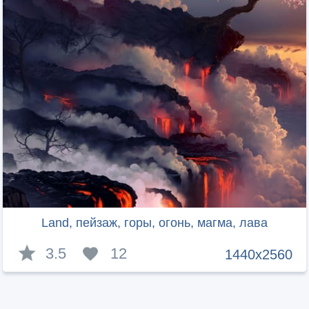
Land, пейзаж, горы, огонь, магма, лава
3.5
12
1440x2560