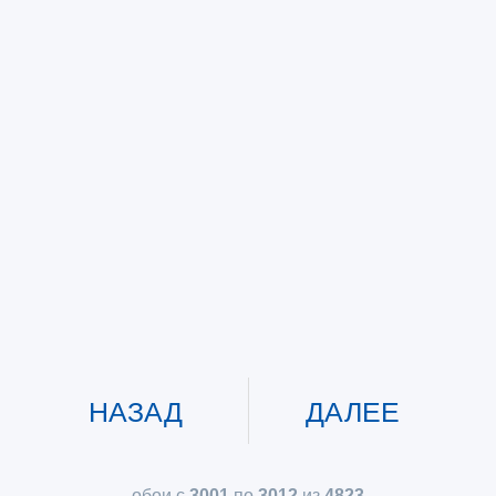
НАЗАД
ДАЛЕЕ
обои с
3001
по
3012
из
4823