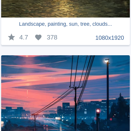
Landscape, painting, sun, tree, clouds...
4.7
378
1080x1920