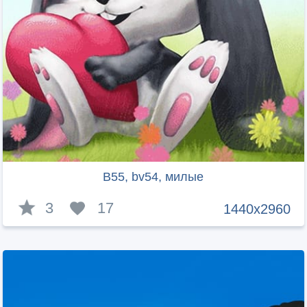
B55, bv54, милые
3
17
1440x2960