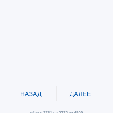
НАЗАД
ДАЛЕЕ
обои с
2761
по
2772
из
4809