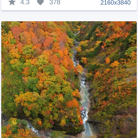
4.3
378
2160x3840