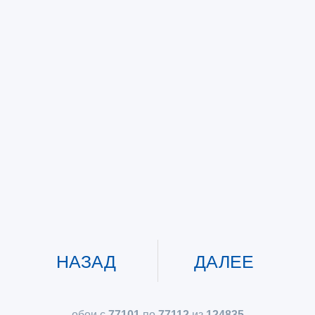
НАЗАД
ДАЛЕЕ
обои с
77101
по
77112
из
124835