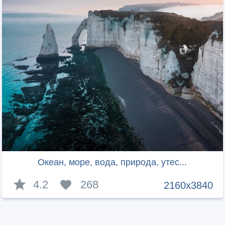
Океан, море, вода, природа, утес...
4.2
268
2160x3840