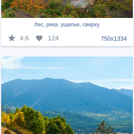
Лес, река, ущелье, сверху
4.6
124
750x1334