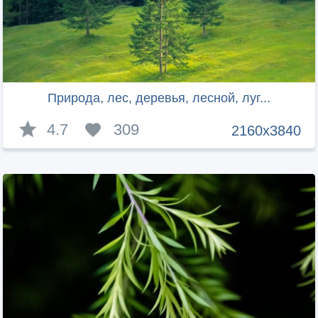
Природа, лес, деревья, лесной, луг...
4.7
309
2160x3840