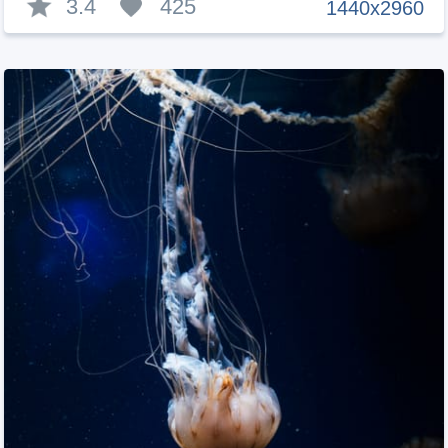
3.4
425
1440x2960