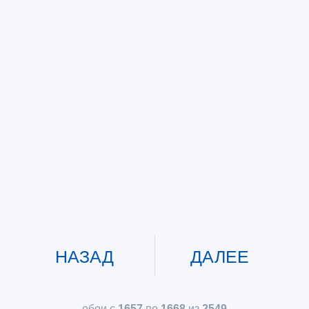
НАЗАД
ДАЛЕЕ
обои с
1657
по
1668
из
2549