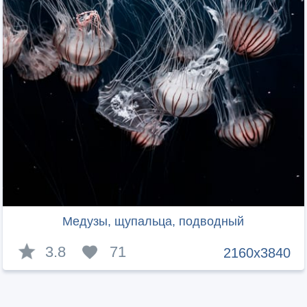
Медузы, щупальца, подводный
3.8
71
2160x3840