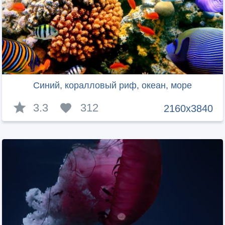
Синий, коралловый риф, океан, море
3.3
312
2160x3840