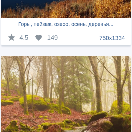
Горы, пейзаж, озеро, осень, деревья...
4.5
149
750x1334