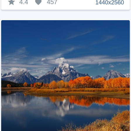
4.4
457
1440x2560