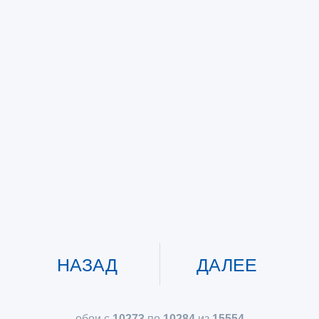
НАЗАД
ДАЛЕЕ
обои с
10273
по
10284
из
15554