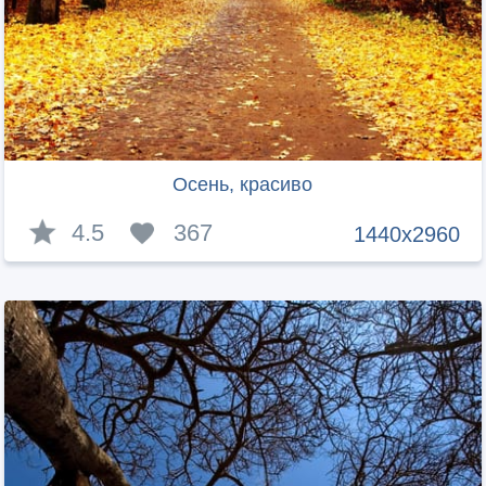
Осень, красиво
4.5
367
1440x2960