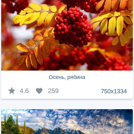
Осень, рябина
4.6
259
750x1334