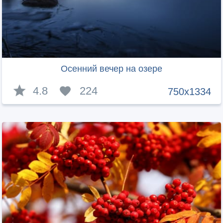
Осенний вечер на озере
4.8
224
750x1334