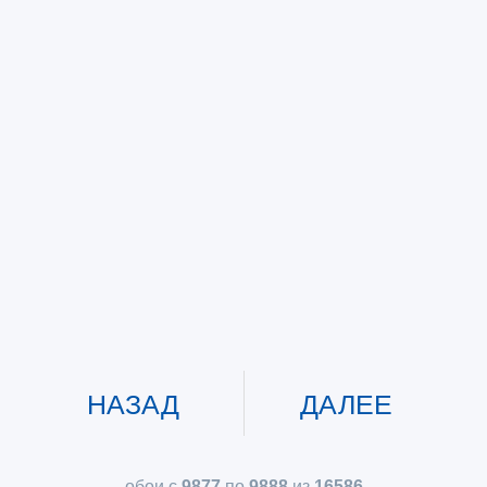
НАЗАД
ДАЛЕЕ
обои с
9877
по
9888
из
16586