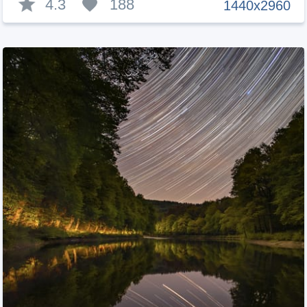
4.3
188
1440x2960