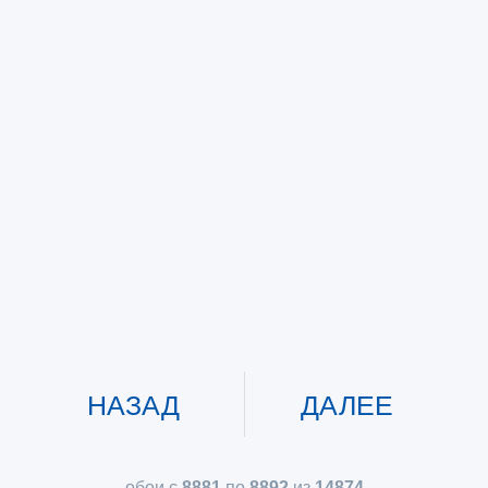
НАЗАД
ДАЛЕЕ
обои с
8881
по
8892
из
14874