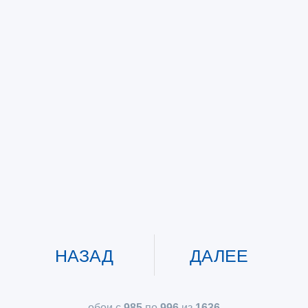
НАЗАД
ДАЛЕЕ
обои с
985
по
996
из
1636