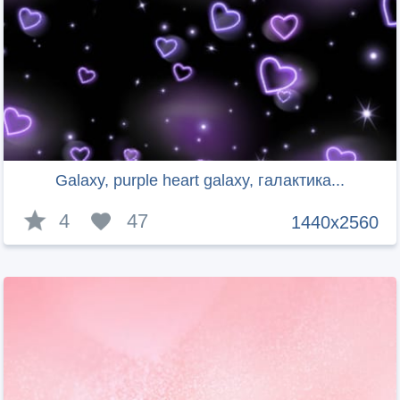
Galaxy, purple heart galaxy, галактика...
4
47
1440x2560