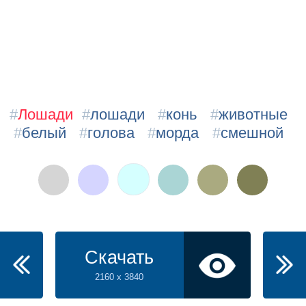
#
Лошади
#
лошади
#
конь
#
животные
#
белый
#
голова
#
морда
#
смешной
Скачать
2160 x 3840