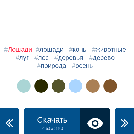
#
Лошади
#
лошади
#
конь
#
животные
#
луг
#
лес
#
деревья
#
дерево
#
природа
#
осень
Скачать
2160 x 3840