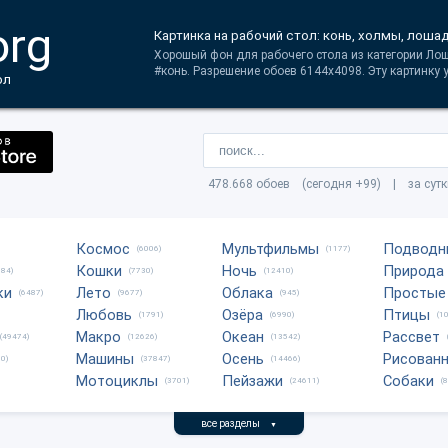
org
Картинка на рабочий стол: конь, холмы, лоша
Хорошый фон для рабочего стола из категории Ло
#конь. Разрешение обоев 6144x4098. Эту картинку 
ол
478.668 обоев (сегодня +99) | за сут
Космос
Мультфильмы
Подводн
(6006)
(1177)
Кошки
Ночь
Природа
684)
(7730)
(12410)
ки
Лето
Облака
Простые
(6487)
(9677)
(945)
Любовь
Озёра
Птицы
(1791)
(6990)
(1
Макро
Океан
Рассвет
(49474)
(12626)
(13542)
Машины
Осень
Рисован
0)
(37847)
(14466)
Мотоциклы
Пейзажи
Собаки
(3701)
(24611)
(
все разделы
▼