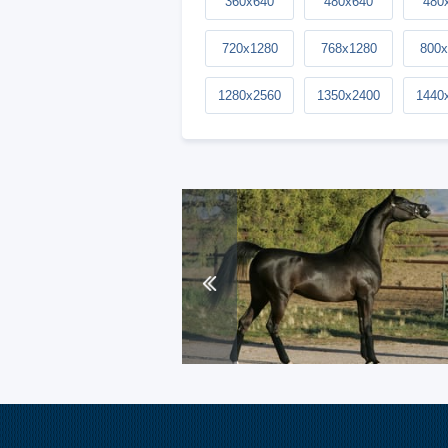
360x640
480x640
480
720x1280
768x1280
800x
1280x2560
1350x2400
1440