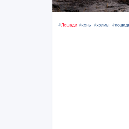
#
Лошади
#
конь
#
холмы
#
лошад