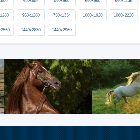
x800
480x854
540x960
640x960
640x1136
1280
960x1280
750x1334
1080x1920
1080x2220
x2560
1440x2880
1440x2960