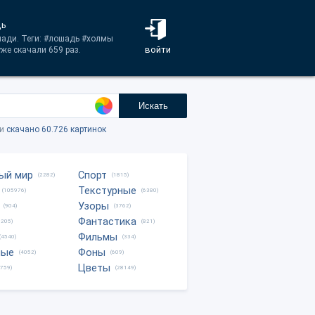
дь
шади. Теги: #лошадь #холмы
войти
уже скачали 659 раз.
Искать
ки
скачано 60.726 картинок
ый мир
Спорт
(2282)
(1815)
Текстурные
(105976)
(6380)
Узоры
(904)
(3762)
Фантастика
0205)
(821)
Фильмы
(4540)
(334)
ные
Фоны
(4052)
(609)
Цветы
8759)
(28149)