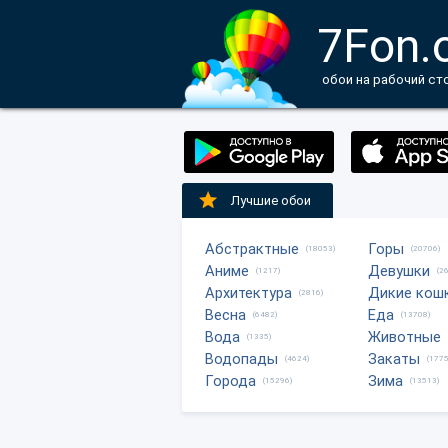
7Fon.
обои на рабочий ст
Лучшие обои
Абстрактные
Горы
(18053)
(20706)
Аниме
Девушки
(1217)
(2
Архитектура
Дикие кош
(2816)
Весна
Еда
(6482)
(13708)
Вода
Животные
(1335)
Водопады
Закаты
(4624)
(1775
Города
Зима
(15296)
(13513)