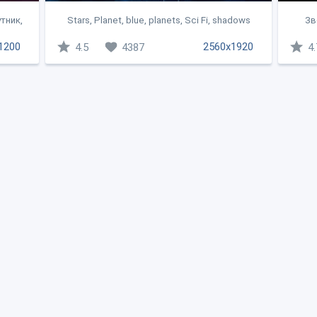
тник,
Stars, Planet, blue, planets, Sci Fi, shadows
Зв
1200
2560x1920
4.5
4387
4.