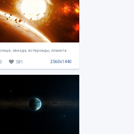
олнце, звезда, астероиды, планета
2560x1440
3
581