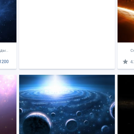
ды...
С
1200
4.