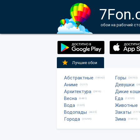
7Fon.
обои на рабочий ст
Лучшие обои
Абстрактные
Горы
(18042)
(20702)
Аниме
Девушки
(1217)
(2
Архитектура
Дикие кош
(2816)
Весна
Еда
(6481)
(13705)
Вода
Животные
(1335)
Водопады
Закаты
(4623)
(1774
Города
Зима
(15295)
(13511)