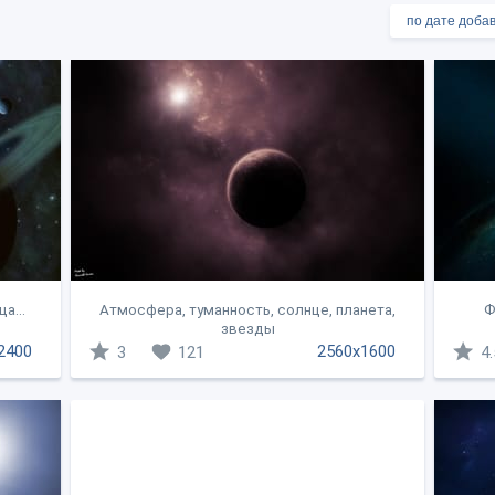
а...
Атмосфера, туманность, солнце, планета,
Ф
звезды
2400
2560x1600
3
121
4.