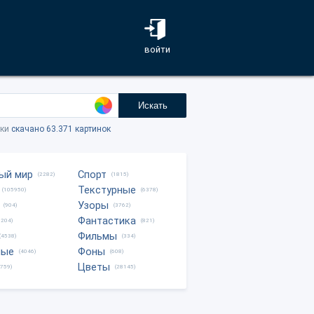
войти
Искать
тки
скачано 63.371 картинок
ый мир
Спорт
(2282)
(1815)
Текстурные
(105950)
(6378)
Узоры
(904)
(3762)
Фантастика
0204)
(821)
Фильмы
(4538)
(334)
ные
Фоны
(4046)
(608)
Цветы
8759)
(28145)