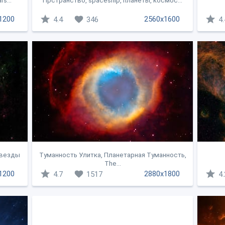
s...
Прстранство, spaceship, планеты, космос...
1200
2560x1600
4.4
346
4.
звезды
Туманность Улитка, Планетарная Туманность,
The...
1200
2880x1800
4.7
1517
4.