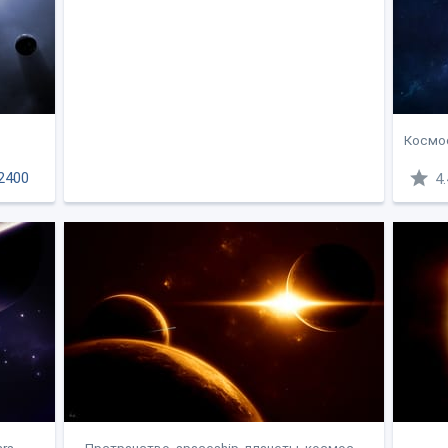
Космос
2400
4.