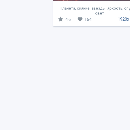
Планета, сияние, звёзды, яркость, спу
свет
1920x
4.6
164