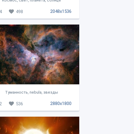
Космос, свет, планета, солнце
2048x1536
4
498
Туманность, nebula, звезды
2880x1800
2
536