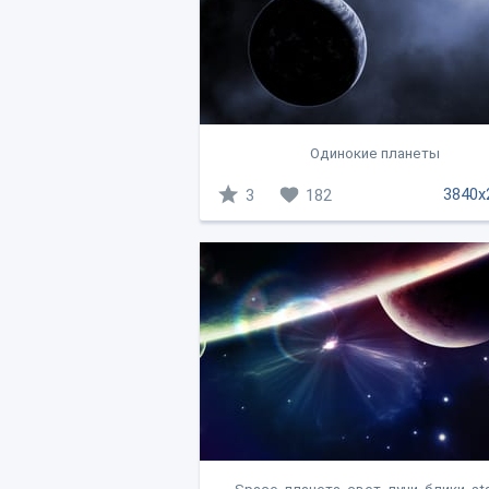
Одинокие планеты
3840x
3
182