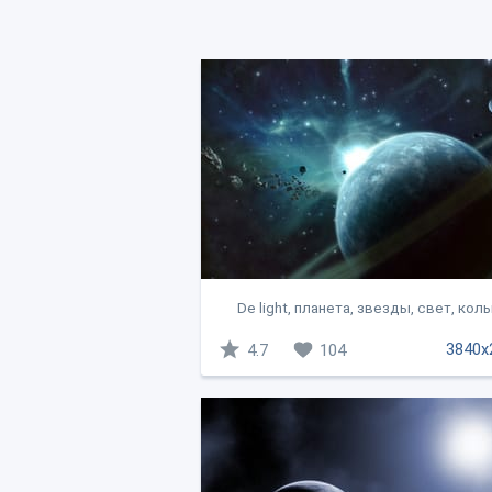
De light, планета, звезды, свет, кольц
3840x
4.7
104