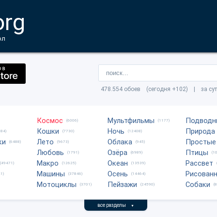
org
ол
478.554 обоев (сегодня +102) | за су
Космос
Мультфильмы
Подводн
(6006)
(1177)
Кошки
Ночь
Природа
684)
(7730)
(12408)
ки
Лето
Облака
Простые
(6488)
(9673)
(945)
Любовь
Озёра
Птицы
(1791)
(6989)
(1
Макро
Океан
Рассвет
(49471)
(12625)
(13539)
Машины
Осень
Рисован
1)
(37846)
(14464)
Мотоциклы
Пейзажи
Собаки
(3701)
(24590)
(
все разделы
▼