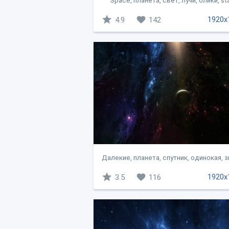
Space, планета, свет, лучи, блики, star
1920x
4.9
142
Далекие, планета, спутник, одинокая, 
1920x
3.5
116