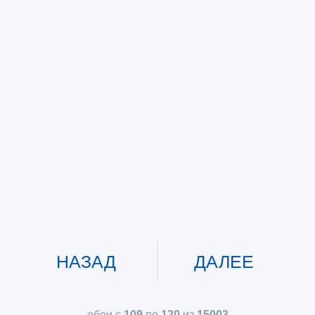
НАЗАД
ДАЛЕЕ
обои с
109
по
120
из
15003