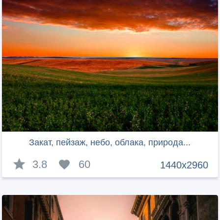
Закат, пейзаж, небо, облака, природа...
3.8
60
1440x2960