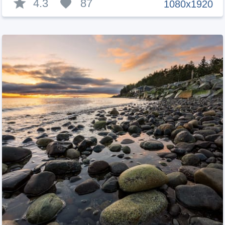
4.3
87
1080x1920