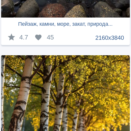
Пейзаж, камни, море, закат, природа...
4.7
45
2160x3840