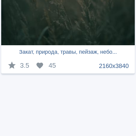
Закат, природа, травы, пейзаж, небо...
3.5
45
2160x3840