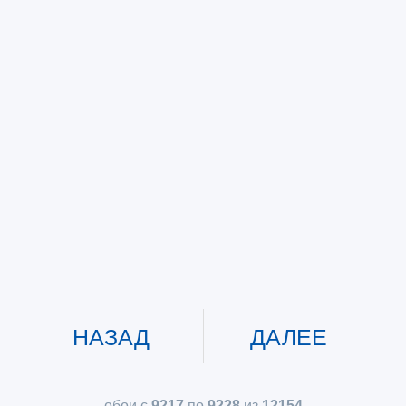
НАЗАД
ДАЛЕЕ
обои с
9217
по
9228
из
12154