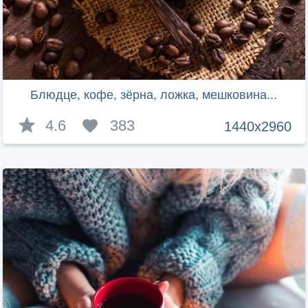
Блюдце, кофе, зёрна, ложка, мешковина...
4.6
383
1440x2960