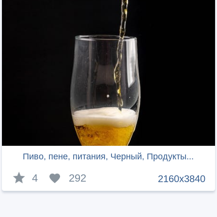
Пиво, пене, питания, Черный, Продукты...
4
292
2160x3840