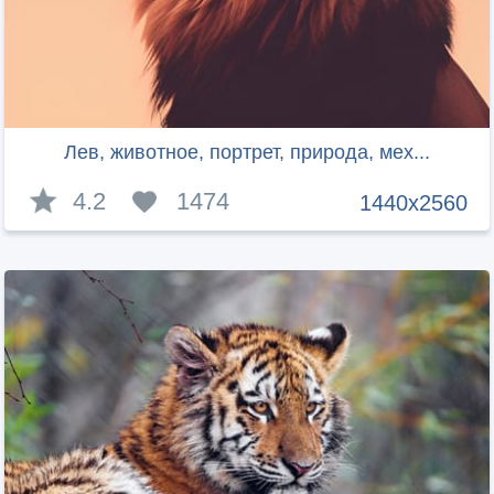
Лев, животное, портрет, природа, мех...
4.2
1474
1440x2560