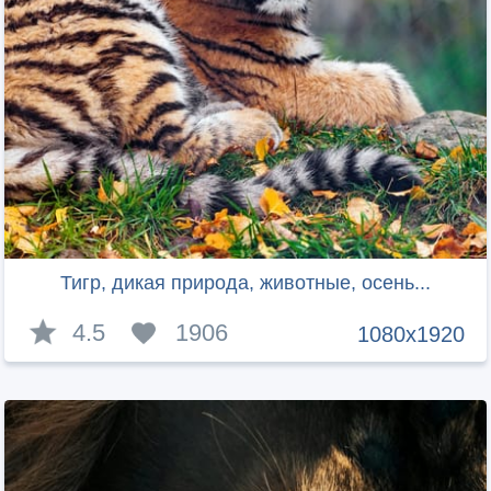
Тигр, дикая природа, животные, осень...
4.5
1906
1080x1920