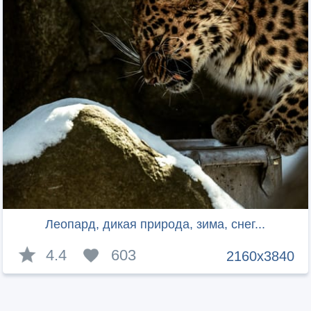
Леопард, дикая природа, зима, снег...
4.4
603
2160x3840