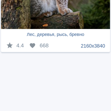
Лес, деревья, рысь, бревно
4.4
668
2160x3840