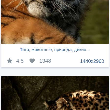
Тигр, животные, природа, дикие...
4.5
1348
1440x2960