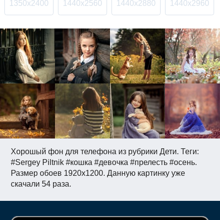
1350x2400
1440x2560
1440x2880
1440x2960
Хорошый фон для телефона из рубрики Дети. Теги:
#Sergey Piltnik #кошка #девочка #прелесть #осень.
Размер обоев 1920x1200. Данную картинку уже
скачали 54 раза.