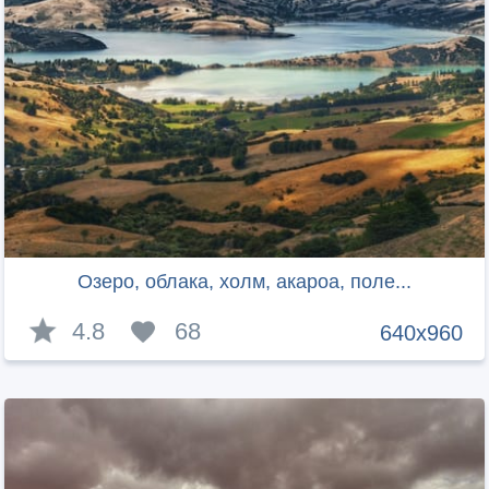
Озеро, облака, холм, акароа, поле...
4.8
68
640x960