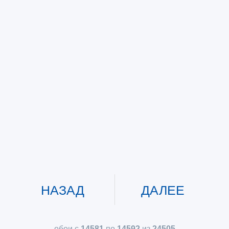
НАЗАД
ДАЛЕЕ
обои с
14581
по
14592
из
24505