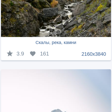
Скалы, река, камни
3.9
161
2160x3840