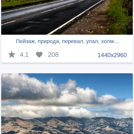
Пейзаж, природа, перевал, упал, холм...
4.1
208
1440x2960