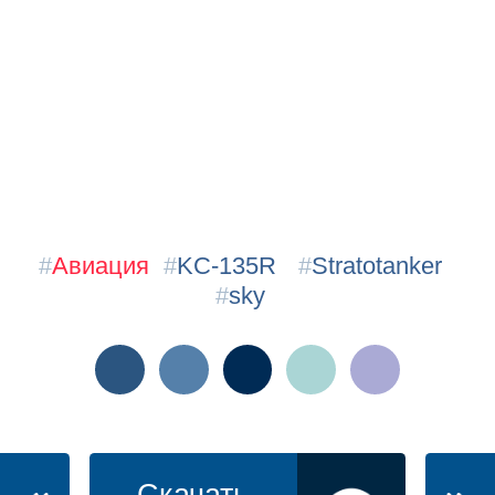
#
Авиация
#
KC-135R
#
Stratotanker
#
sky